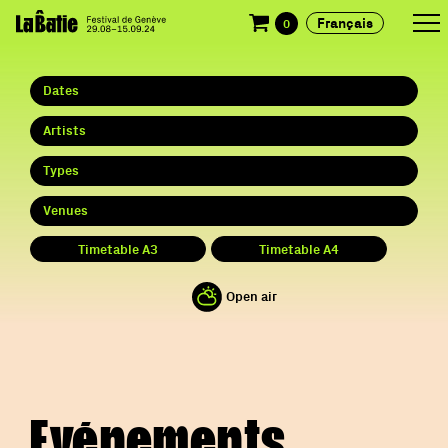
Français
0
Dates
Artists
Types
Venues
Timetable A3
Timetable A4
Open air
Evénements