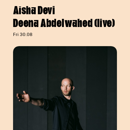
Aïsha Devi
Deena Abdelwahed (live)
Fri 30.08