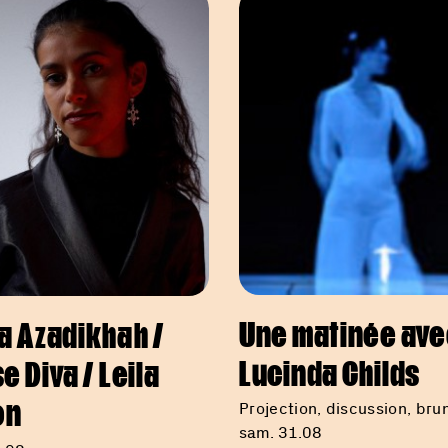
Une matinée ave
a Azadikhah /
Lucinda Childs
e Diva / Leila
on
Projection, discussion, bru
sam. 31.08