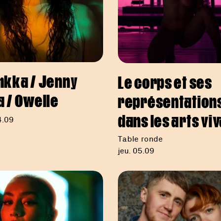
hkka / Jenny
Le corps et ses
 / Owelle
représentation
dans les arts vi
4.09
Table ronde
jeu. 05.09