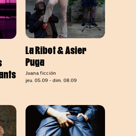
La Ribot & Asier
Puga
s
Juana ficción
vants
jeu. 05.09 - dim. 08.09