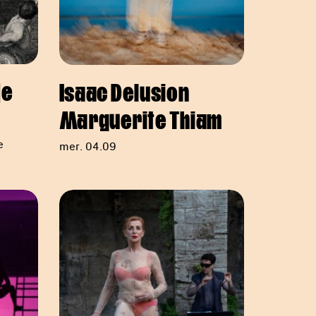
je
Isaac Delusion
Marguerite Thiam
e
mer. 04.09