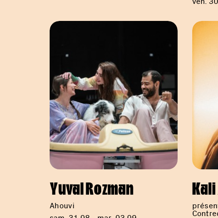
ven. 3
Yuval Rozman
Kal
Ahouvi
présent
Contre
sam. 31.08 - mar. 03.09