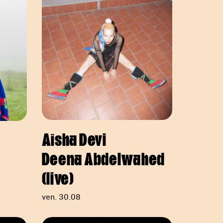
Aïsha Devi
Deena Abdelwahed
(live)
ven. 30.08