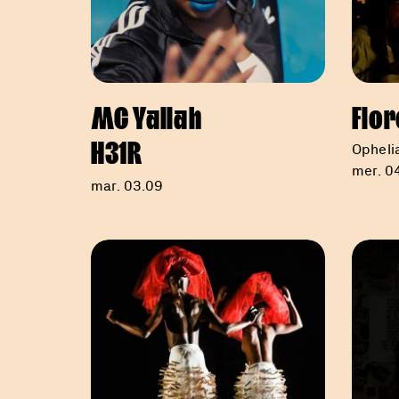
MC Yallah
Flor
H31R
Opheli
mer. 04
mar. 03.09