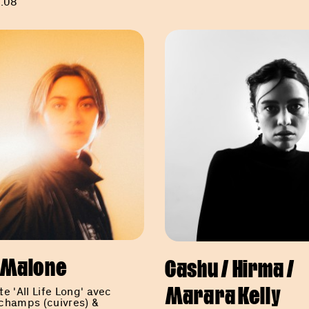
0.08
i Malone
Cashu / Hirma /
e 'All Life Long' avec
Marara Kelly
champs (cuivres) &