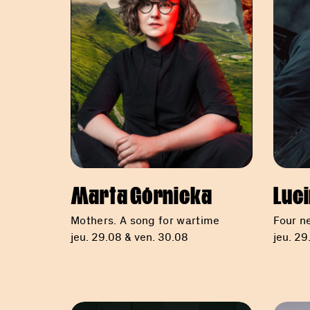
Marta Górnicka
Luci
Mothers. A song for wartime
Four n
jeu. 29.08 & ven. 30.08
jeu. 29