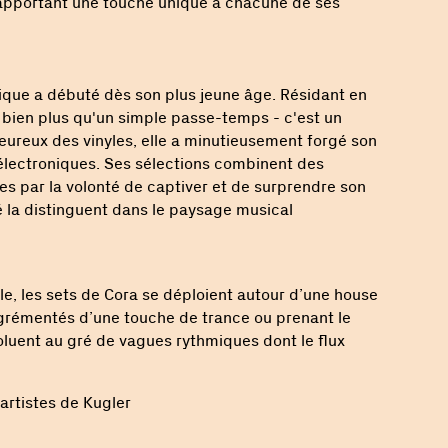
apportant une touche unique à chacune de ses
que a débuté dès son plus jeune âge. Résidant en
e bien plus qu'un simple passe-temps - c'est un
leureux des vinyles, elle a minutieusement forgé son
électroniques. Ses sélections combinent des
es par la volonté de captiver et de surprendre son
 la distinguent dans le paysage musical
e, les sets de Cora se déploient autour d’une house
grémentés d’une touche de trance ou prenant le
oluent au gré de vagues rythmiques dont le flux
artistes de Kugler