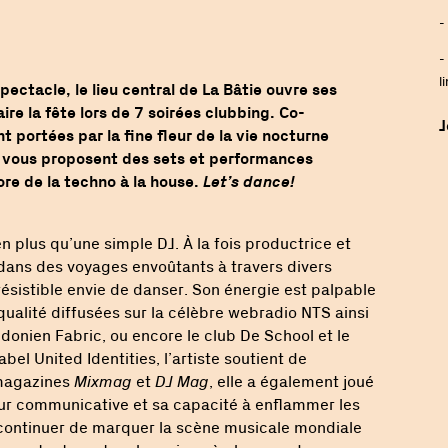
-
-
l
pectacle, le lieu central de La Bâtie ouvre ses
aire la fête lors de 7 soirées clubbing. Co-
J
t portées par la fine fleur de la vie nocturne
s vous proposent des sets et performances
re de la techno à la house.
Let’s dance!
n plus qu’une simple DJ. À la fois productrice et
e dans des voyages envoûtants à travers divers
rrésistible envie de danser. Son énergie est palpable
qualité diffusées sur la célèbre webradio NTS ainsi
donien Fabric, ou encore le club De School et le
el United Identities, l’artiste soutient de
 magazines
Mixmag
et
DJ Mag
, elle a également joué
eur communicative et sa capacité à enflammer les
 à continuer de marquer la scène musicale mondiale