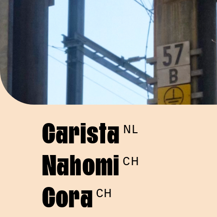
Carista
NL
Nahomi
CH
Cora
CH