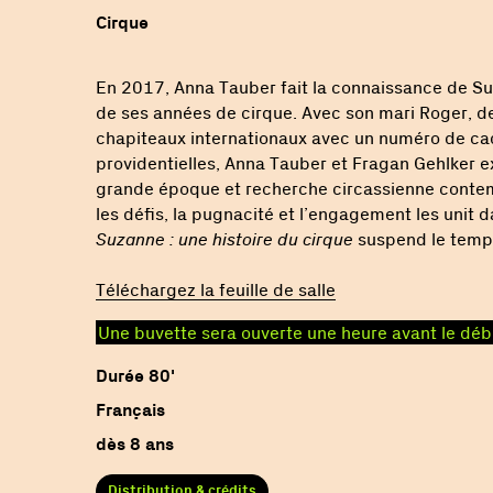
Cirque
En 2017, Anna Tauber fait la connaissance de Su
de ses années de cirque. Avec son mari Roger, de
chapiteaux internationaux avec un numéro de cadr
providentielles, Anna Tauber et Fragan Gehlker ex
grande époque et recherche circassienne contemp
les défis, la pugnacité et l’engagement les unit
Suzanne : une histoire du cirque
suspend le temps 
Téléchargez la feuille de salle
Une buvette sera ouverte une heure avant le déb
Durée 80'
Français
dès 8 ans
Distribution & crédits