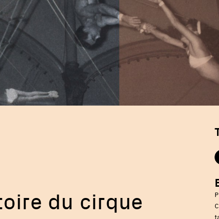
oire du cirque
P
C
t